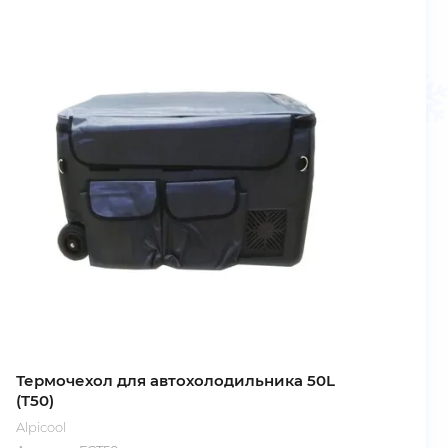
Термочехол для автохолодильника 50L
(T50)
Alpicool