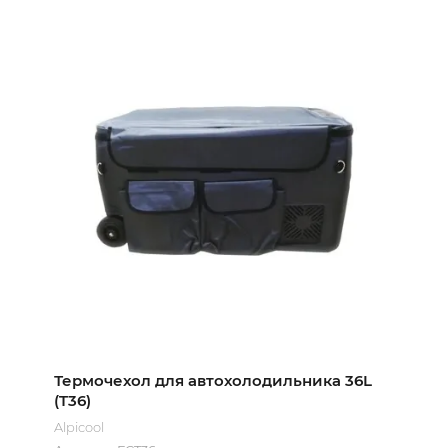
Термочехол для автохолодильника 36L
(T36)
Alpicool