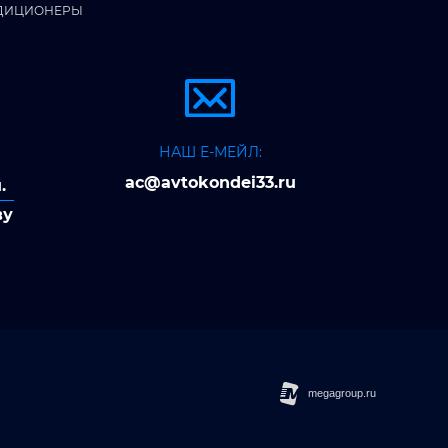
ДИЦИОНЕРЫ
НАШ Е-МЕЙЛ:
ac@avtokondei33.ru
.
ву