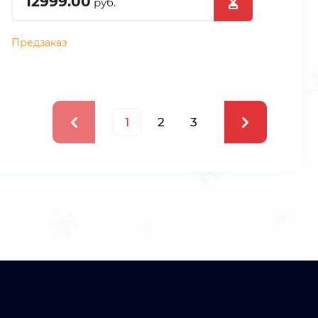
12999.00
руб.
Предзаказ
1
2
3