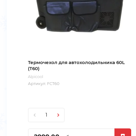
Термочехол для автохолодильника 60L
(T60)
Alpicool
Артикул:
FCT60